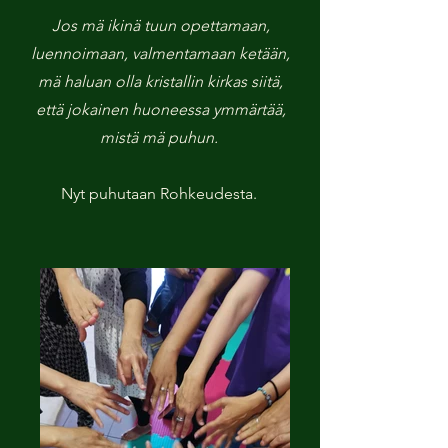
Jos mä ikinä tuun opettamaan,
luennoimaan, valmentamaan ketään,
mä haluan olla kristallin kirkas siitä,
että jokainen huoneessa ymmärtää,
mistä mä puhun.
Nyt puhutaan Rohkeudesta.