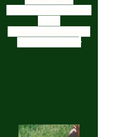
leijonaemoksi, jos en tietäisi mitä
se vaatii.
Haluatko kuulla pari tositarinaa
?
mun Rohkeuden polulta