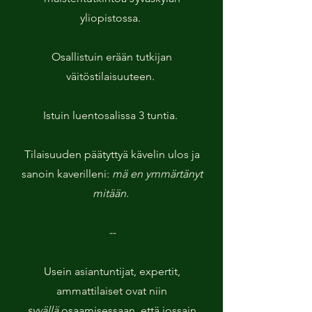
yliopistossa.
Osallistuin erään tutkijan
väitöstilaisuuteen.
Istuin luentosalissa 3 tuntia.
Tilaisuuden päätyttyä kävelin ulos ja
sanoin kaverilleni:
mä en ymmärtänyt
mitään.
--
Usein asiantuntijat, expertit,
ammattilaiset ovat niin
syvällä
osaamisessaan, että jossain