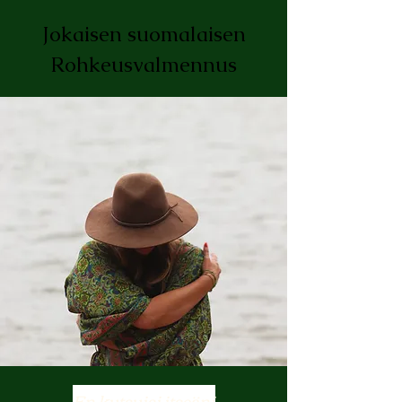
Jokaisen suomalaisen
Rohkeusvalmennus
En kutsuisi itseäni