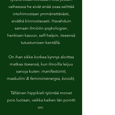
vaiheessa he eivät enää osaa selittää
intohimostaan ymmärrettävästi,
eivätkä kiinnostavasti. Havahduin
samaan ilmiöön psykologian,
henkisen kasvun, self-helpin, itseensä
tutustumisen kentällä.
On ihan sikke korkea kynnys aloittaa
matkaa itseensä, kun ilmoilla leijuu
sanoja kuten:
manifestointi,
maskuliini & feminiinienergia, koodit,
Tälläinen hippikieli työntää monet
pois luotaan, vaikka kaiken tän pointti
on: